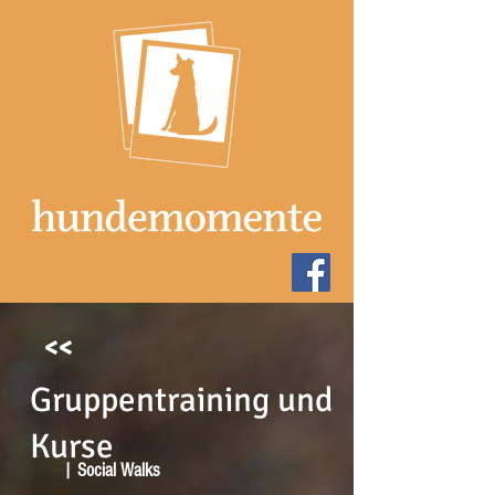
<<
Gruppentraining und
Kurse
| Social Walks